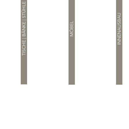
TISCHE | BÄNKE | STÜHLE
INNENAUSBAU
MÖBEL