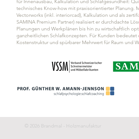
für Innenausbau, Kalkulation und Schlafgesundheit: Qui
technisches Know-how mit praxisorientierter Planung. 
Vectorworks (inkl. interiorcad), Kalkulation und als zerti
SAMINA Premium Partner) realisiert er durchdachte Lös
Planungen und Werkplänen bis hin zu wirtschaftlich o
ganzheitlichen Schlafkonzepten. Für Kunden bedeutet d
Kostenstruktur und spürbarer Mehrwert für Raum und 
© 2026 Brandmal - Holzmanufaktur