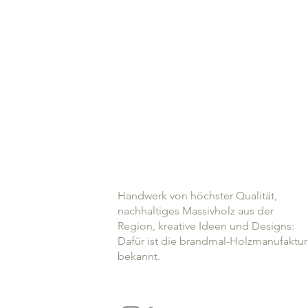
bewusstes
wohnen
MASSIVE NATURHOLZ-MÖBEL –
MIT DER INDIVIDUELLEN NOTE
DER NATUR
Handwerk von höchster Qualität,
nachhaltiges Massivholz aus der
Region, kreative Ideen und Designs:
Dafür ist die brandmal-Holzmanufaktur
bekannt.