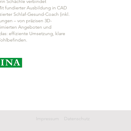
rin Schächle verbindet
Mit fundierter Ausbildung in CAD
fizierter Schlaf-Gesund-Coach (inkl.
ungen – von präzisen 3D-
ptimierten Angeboten und
as: effiziente Umsetzung, klare
Wohlbefinden.
Impressum
Datenschutz